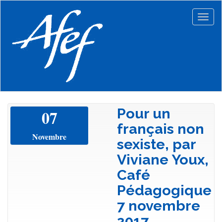
Aller
au
Togg
contenu
navig
principal
Pour un
07
français non
Novembre
sexiste, par
Viviane Youx,
Café
Pédagogique
7 novembre
2017