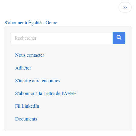
Pagination
Page
››
suiva
S'abonner à Égalité - Genre
Rechercher
Recherc
Rechercher
Nous contacter
Outils
Adhérer
S'incrire aux rencontres
S'abonner à la Lettre de l'AFEF
Fil LinkedIn
Documents