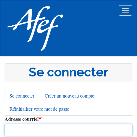
Aller
au
Togg
contenu
navig
principal
Se connecter
Se connecter
(onglet
Créer un nouveau compte
Onglets
actif)
Réinitialiser votre mot de passe
principaux
Adresse courriel