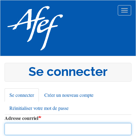
Aller
au
Togg
contenu
navig
principal
Se connecter
Se connecter
(onglet
Créer un nouveau compte
Onglets
actif)
Réinitialiser votre mot de passe
principaux
Adresse courriel