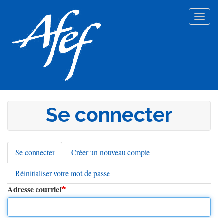
Aller
au
Togg
contenu
navig
principal
Se connecter
Se connecter
(onglet
Créer un nouveau compte
Onglets
actif)
Réinitialiser votre mot de passe
principaux
Adresse courriel