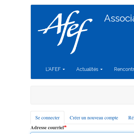
Navigation
Aller
au
Associ
principale
contenu
principal
L'AFEF
Actualités
Rencont
Se connecter
(onglet
Créer un nouveau compte
Réi
Onglets
actif)
Adresse courriel