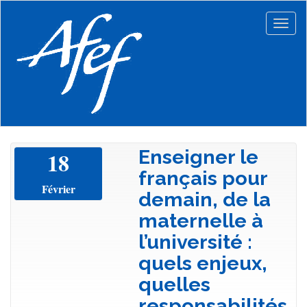
Aller
au
Togg
contenu
navig
principal
Enseigner le
18
français pour
Février
demain, de la
maternelle à
l’université :
quels enjeux,
quelles
responsabilités,