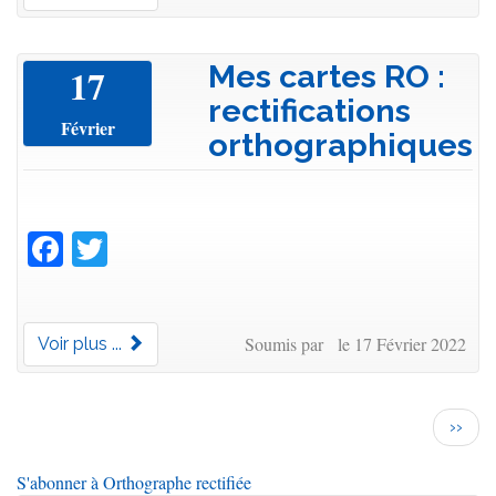
Mes cartes RO :
17
rectifications
Février
orthographiques
Facebook
Twitter
Soumis par le 17 Février 2022
Voir plus ...
Pagination
Page
››
suiva
S'abonner à Orthographe rectifiée