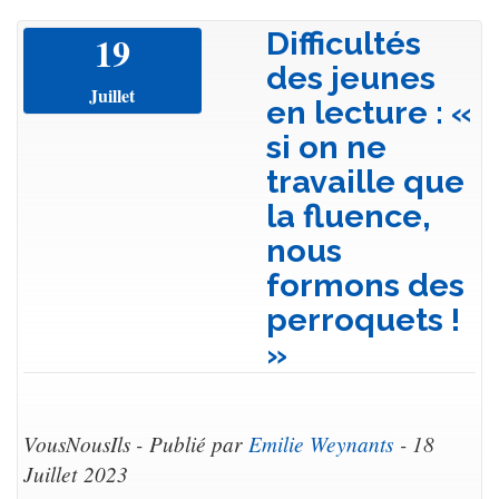
Difficultés
19
des jeunes
Juillet
en lecture : «
si on ne
travaille que
la fluence,
nous
formons des
perroquets !
»
VousNousIls - Publié par
Emilie Weynants
- 18
Juillet 2023