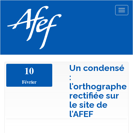
Aller
au
Togg
contenu
navig
principal
Un condensé
10
:
Février
l'orthographe
rectifiée sur
le site de
l'AFEF