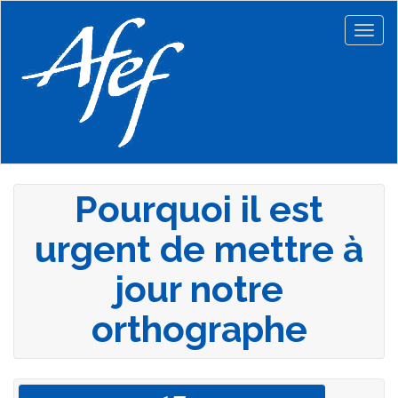
Aller
au
Togg
contenu
navig
principal
Pourquoi il est
urgent de mettre à
jour notre
orthographe