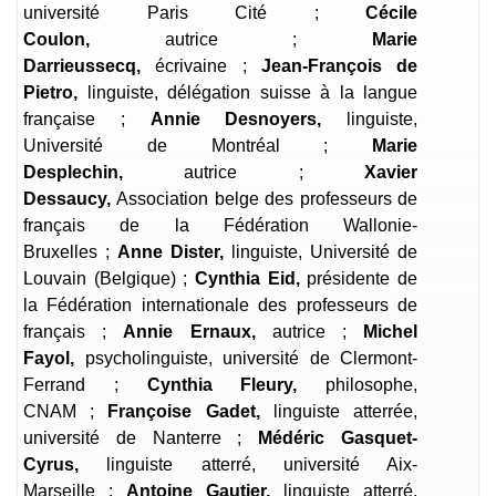
université Paris Cité ;
Cécile
Coulon,
autrice ;
Marie
Darrieussecq,
écrivaine ;
Jean-François de
Pietro,
linguiste, délégation suisse à la langue
française ;
Annie Desnoyers,
linguiste,
Université de Montréal ;
Marie
Desplechin,
autrice ;
Xavier
Dessaucy,
Association belge des professeurs de
français de la Fédération Wallonie-
Bruxelles ;
Anne Dister,
linguiste, Université de
Louvain (Belgique) ;
Cynthia Eid,
présidente de
la Fédération internationale des professeurs de
français ;
Annie Ernaux,
autrice ;
Michel
Fayol,
psycholinguiste, université de Clermont-
Ferrand ;
Cynthia Fleury,
philosophe,
CNAM ;
Françoise Gadet,
linguiste atterrée,
université de Nanterre ;
Médéric Gasquet-
Cyrus,
linguiste atterré, université Aix-
Marseille ;
Antoine Gautier,
linguiste atterré,