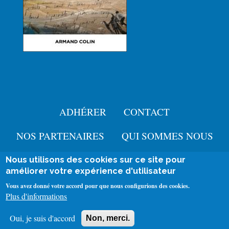
ADHÉRER
CONTACT
Menu
Pied
NOS PARTENAIRES
QUI SOMMES NOUS
de
Nous utilisons des cookies sur ce site pour
User
améliorer votre expérience d'utilisateur
page
Se connecter
account
Mentions légales
Vous avez donné votre accord pour que nous configurions des cookies.
Menu
Plus d'informations
menu
Politique de confidentialité
Policy
Oui, je suis d'accord
Non, merci.