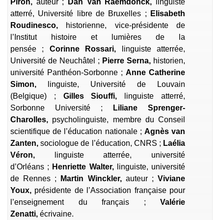
Piron,
auteur ;
Dan Van Raemdonck,
linguiste
atterré, Université libre de Bruxelles ;
Elisabeth
Roudinesco,
historienne, vice-présidente de
l’Institut histoire et lumières de la
pensée ;
Corinne Rossari,
linguiste atterrée,
Université de Neuchâtel ;
Pierre Serna,
historien,
université Panthéon-Sorbonne ;
Anne Catherine
Simon,
linguiste, Université de Louvain
(Belgique) ;
Gilles Siouffi,
linguiste atterré,
Sorbonne Université ;
Liliane Sprenger-
Charolles,
psycholinguiste, membre du Conseil
scientifique de l’éducation nationale ;
Agnès van
Zanten,
sociologue de l’éducation, CNRS ;
Laélia
Véron,
linguiste atterrée, université
d’Orléans ;
Henriette Walter,
linguiste, université
de Rennes ;
Martin Winckler
,
auteur ;
Viviane
Youx,
présidente de l’Association française pour
l’enseignement du français ;
Valérie
Zenatti,
écrivaine.