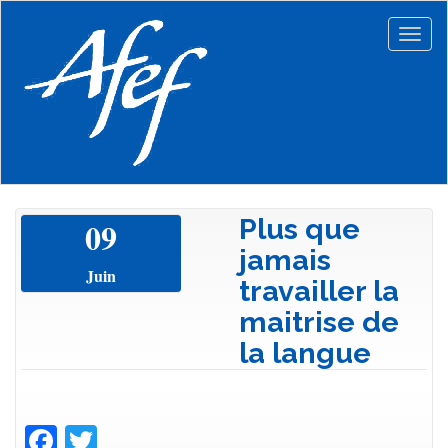
Aller
au
Togg
contenu
navig
principal
Plus que
09
jamais
Juin
travailler la
maitrise de
la langue
Facebook
Twitter