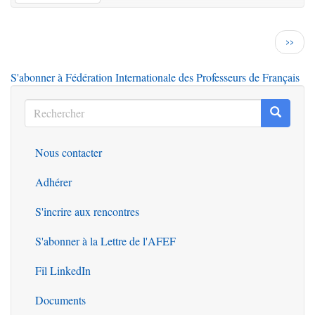
Pagination
Page
››
suiva
S'abonner à Fédération Internationale des Professeurs de Français
Rechercher
Recherc
Rechercher
Nous contacter
Outils
Adhérer
S'incrire aux rencontres
S'abonner à la Lettre de l'AFEF
Fil LinkedIn
Documents