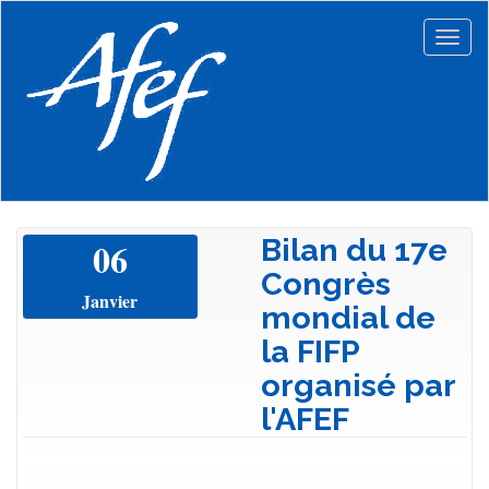
Aller
au
Togg
contenu
navig
principal
Bilan du 17e
06
Congrès
Janvier
mondial de
la FIFP
organisé par
l'AFEF