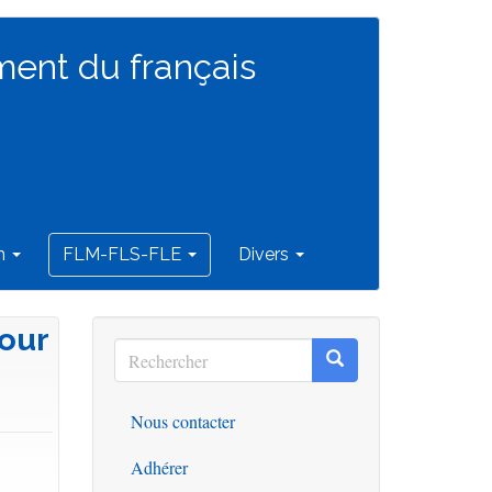
ment du français
on
FLM-FLS-FLE
Divers
pour
Rechercher
Rechercher
Rechercher
Nous contacter
Outils
Adhérer