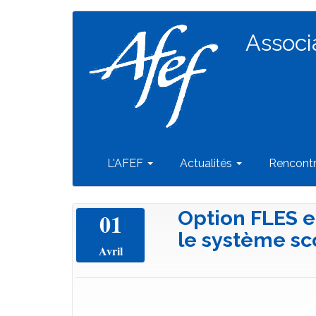
Navigation
Aller
au
Associ
principale
contenu
principal
L'AFEF
Actualités
Rencont
Option FLES e
01
le système sc
Avril