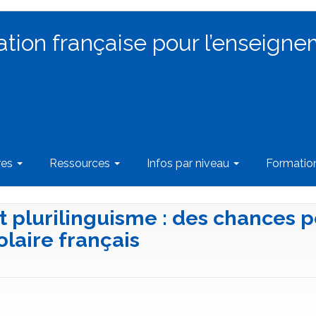
ation française pour l’enseigne
res
Ressources
Infos par niveau
Formati
t plurilinguisme : des chances 
olaire français