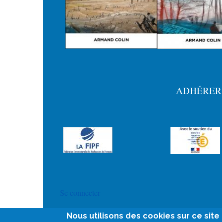
ADHÉRER
Menu
Pied
de
page
User
Se connecter
account
Nous utilisons des cookies sur ce sit
menu