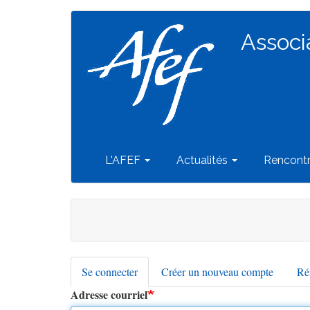
Navigation
Aller
au
Associ
principale
contenu
principal
L'AFEF
Actualités
Rencont
Se connecter
(onglet
Créer un nouveau compte
Réi
Onglets
actif)
Adresse courriel