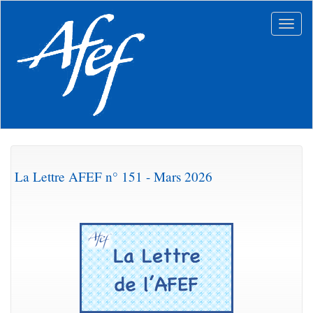
Aller
au
Togg
contenu
navig
principal
La Lettre AFEF n° 151 - Mars 2026