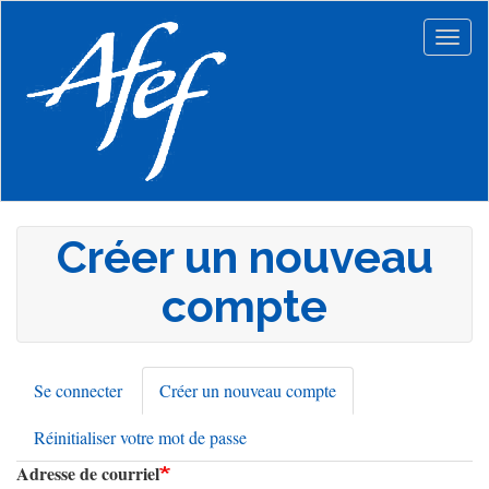
Aller
au
Togg
contenu
navig
principal
Créer un nouveau
compte
Se connecter
Créer un nouveau compte
(onglet
Onglets
actif)
Réinitialiser votre mot de passe
principaux
Adresse de courriel