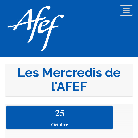
Aller
au
Togg
contenu
navig
principal
Les Mercredis de
l'AFEF
25
Octobre