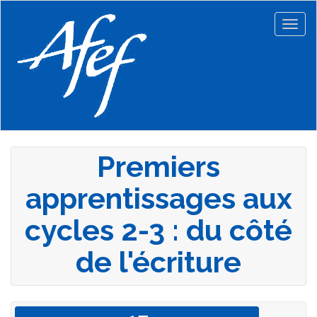
Aller
au
Togg
contenu
navig
principal
Premiers
apprentissages aux
cycles 2-3 : du côté
de l'écriture