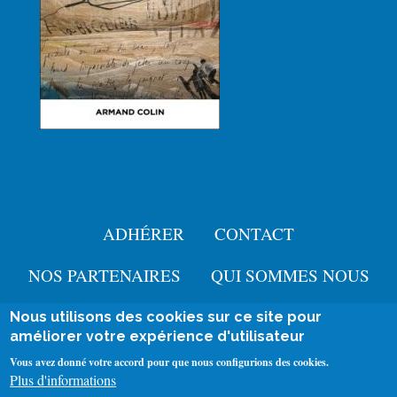
ADHÉRER
CONTACT
Menu
Pied
NOS PARTENAIRES
QUI SOMMES NOUS
de
Nous utilisons des cookies sur ce site pour
User
améliorer votre expérience d'utilisateur
page
Se connecter
account
Mentions légales
Vous avez donné votre accord pour que nous configurions des cookies.
Menu
Plus d'informations
Politique de confidentialité