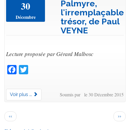
Palmyre,
30
l'irremplaçable
Décembre
trésor, de Paul
VEYNE
Lecture proposée par Gérard Malbosc
Facebook
Twitter
Soumis par le 30 Décembre 2015
Voir plus ...
Pagination
Page
Page
‹‹
››
précédente
suiva