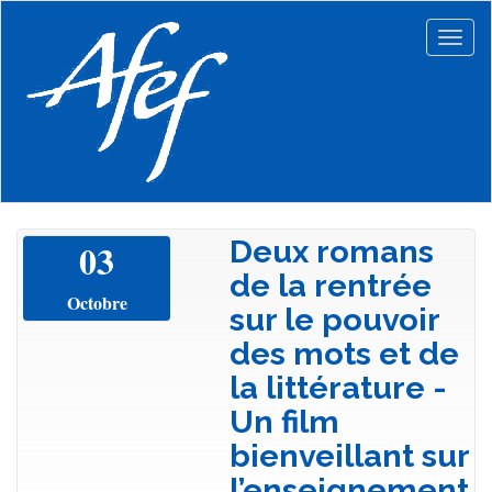
Aller
au
Togg
contenu
navig
principal
Deux romans
03
de la rentrée
Octobre
sur le pouvoir
des mots et de
la littérature -
Un film
bienveillant sur
l’enseignement