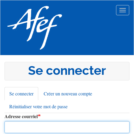
Aller
au
Togg
contenu
navig
principal
Se connecter
Se connecter
(onglet
Créer un nouveau compte
Onglets
actif)
Réinitialiser votre mot de passe
principaux
Adresse courriel