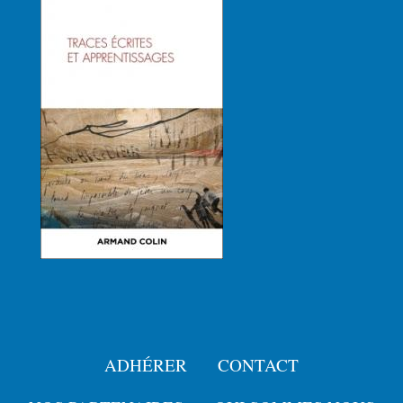
ADHÉRER
CONTACT
Menu