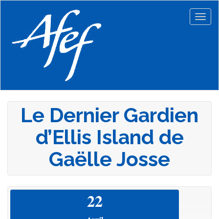
Aller
au
Togg
contenu
navig
principal
Le Dernier Gardien
d’Ellis Island de
Gaëlle Josse
22