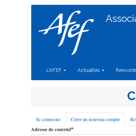
Navigation
Aller
au
Associ
principale
contenu
principal
L'AFEF
Actualités
Rencont
C
Se connecter
Créer un nouveau compte
(onglet
Réi
Onglets
actif)
Adresse de courriel