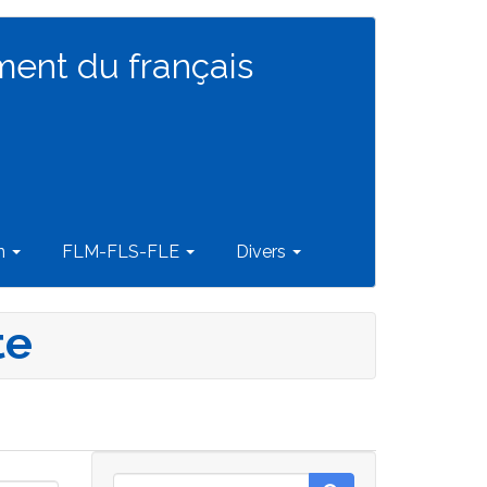
ment du français
on
FLM-FLS-FLE
Divers
te
Rechercher