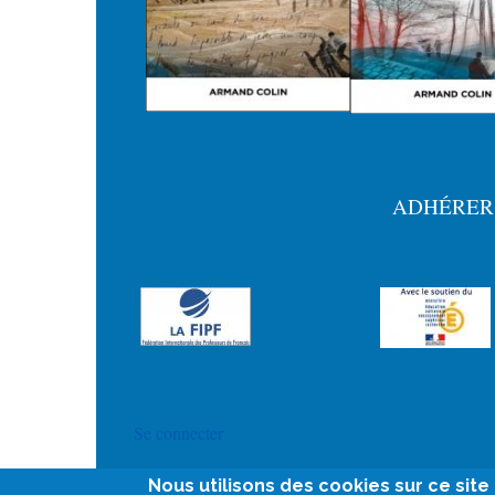
ADHÉRER
Menu
Pied
de
page
User
Se connecter
account
Nous utilisons des cookies sur ce sit