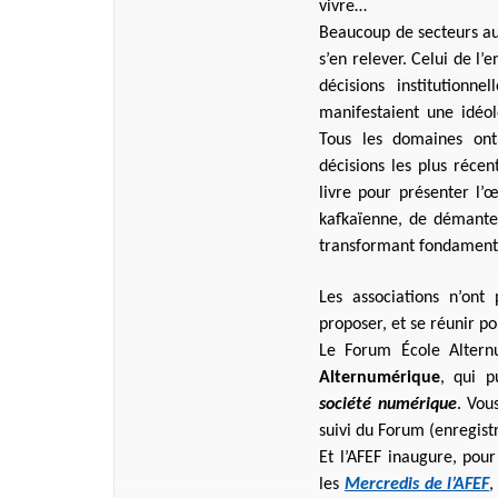
vivre…
Beaucoup de secteurs aur
s’en relever. Celui de l’
décisions institutionn
manifestaient une idéol
Tous les domaines ont
décisions les plus récen
livre pour présenter l’œ
kafkaïenne, de démantel
transformant fondament
Les associations n’ont
proposer, et se réunir pou
Le Forum École Alter
Alternumérique
, qui 
société numérique
. Vou
suivi du Forum (enregist
Et l’AFEF inaugure, pou
les
Mercredis de l’AFEF
,