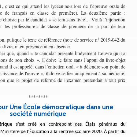
 c’est ce qui attend les lycéen·ne·s lors de l’épreuve orale de
ée de français en classe de première). La deuxième partie :
 choisie par le candidat » se fera sans livre… Voilà l’injonction
r les professeur·e·s de classe de première de la part de leur
ision, puisque le texte de référence (note de service n° 2019-042 du
u livre, ni en présence ni en absence.
ner que, quand « le candidat présente brièvement l'œuvre qu'il a
sons de son choix », il doive le faire sans l’appui du livre-objet
uand il est appelé, dans l’entretien oral, « à défendre son point de
naissance de l'œuvre », il doive se fier uniquement à sa mémoire,
ion que le projet de réforme de l’examen prétendait à tout prix
********
our Une École démocratique dans une
société numérique
érique
s’est créé en contrepoint des États généraux du
Ministère de l’Éducation à la rentrée scolaire 2020. À partir du