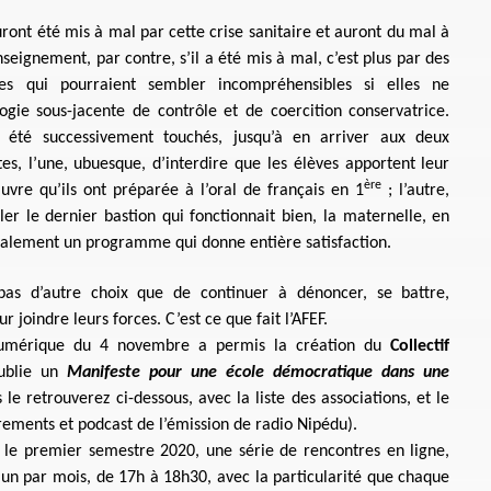
ont été mis à mal par cette crise sanitaire et auront du mal à
enseignement, par contre, s’il a été mis à mal, c’est plus par des
elles qui pourraient sembler incompréhensibles si elles ne
ogie sous-jacente de contrôle et de coercition conservatrice.
 été successivement touchés, jusqu’à en arriver aux deux
tes, l’une, ubuesque, d’interdire que les élèves apportent leur
ère
uvre qu’ils ont préparée à l’oral de français en 1
; l’autre,
er le dernier bastion qui fonctionnait bien, la maternelle, en
alement un programme qui donne entière satisfaction.
 pas d’autre choix que de continuer à dénoncer, se battre,
r joindre leurs forces. C’est ce que fait l’AFEF.
numérique du 4 novembre a permis la création du
Collectif
publie un
Manifeste pour une école démocratique dans une
s le retrouverez ci-dessous, avec la liste des associations, et le
rements et podcast de l’émission de radio Nipédu).
r le premier semestre 2020, une série de rencontres en ligne,
 un par mois, de 17h à 18h30, avec la particularité que chaque