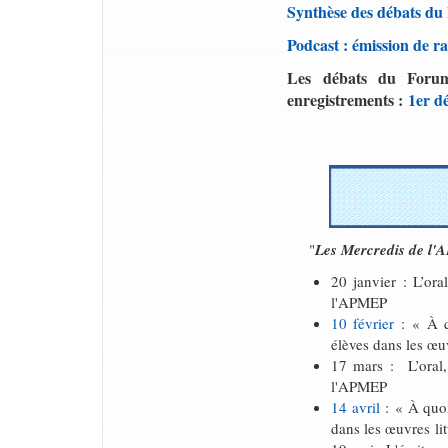
Synthèse des débats d
Podcast : émission de r
Les débats du Forum
enregistrements :
1er d
"
Les Mercredis de l'
20 janvier : L’ora
l'APMEP
10 février
: « À q
élèves dans les œuv
17 mars : L’oral,
l'APMEP
14 avril
: « À quoi
dans les œuvres li