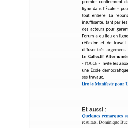
premier confinement d
ligne dans l’École – po
tout entière. La répon
insuffisante, tant par l
des acteurs pour garan
Forum a eu lieu en lign
réflexion et de travail
diffuser très largement.
Le
Collectif Alternumé
-
l’OCCE -
invite les ass
une École démocratiqu
ses travaux.
Manifeste pour 
Lire le
Et aussi :
Quelques remarques su
résultats, Dominique Bu