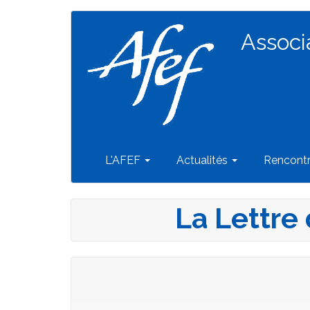
Navigation
Aller
au
Associ
principale
contenu
principal
L'AFEF
Actualités
Rencont
La Lettre