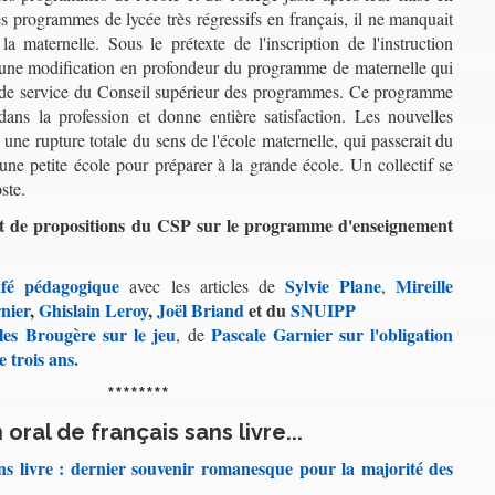
es programmes de lycée très régressifs en français, il ne manquait
a maternelle. Sous le prétexte de l'inscription de l'instruction
st une modification en profondeur du programme de maternelle qui
e de service du Conseil supérieur des programmes. Ce programme
dans la profession et donne entière satisfaction. Les nouvelles
une rupture totale du sens de l'école maternelle, qui passerait du
 une petite école pour préparer à la grande école. Un collectif se
ste.
t de propositions du CSP sur le programme d'enseignement
afé pédagogique
Sylvie Plane
Mireille
avec les articles de
,
nier
,
Ghislain Leroy
,
Joël Briand
et du
SNUIPP
lles Brougère sur le jeu
Pascale Garnier sur l'obligation
, de
e trois ans.
********
 oral de français sans livre...
ans livre : dernier souvenir romanesque pour la majorité des