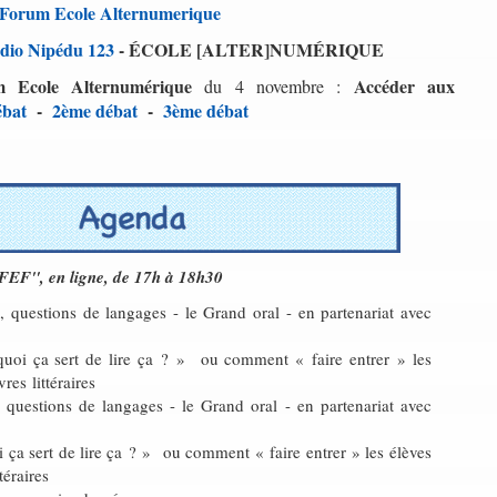
u Forum Ecole Alternumerique
adio Nipédu 123
- ÉCOLE [ALTER]NUMÉRIQUE
 Ecole Alternumérique
Accéder aux
du 4 novembre :
ébat
-
2ème débat
-
3ème débat
AFEF", en ligne, de 17h à 18h30
l, questions de langages - le Grand oral - en partenariat avec
uoi ça sert de lire ça ? » ou comment « faire entrer » les
res littéraires
 questions de langages - le Grand oral - en partenariat avec
 ça sert de lire ça ? » ou comment « faire entrer » les élèves
ttéraires