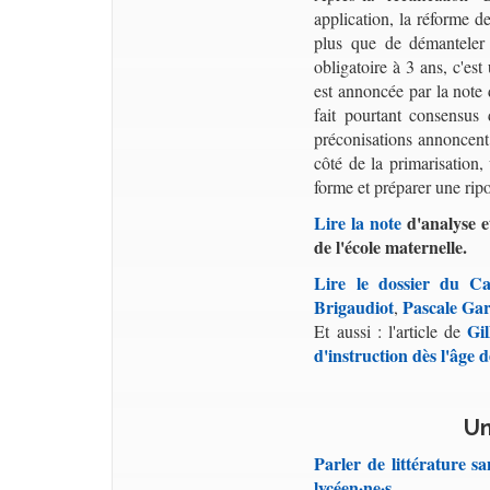
application, la réforme d
plus que de démanteler l
obligatoire à 3 ans, c'e
est annoncée par la not
fait pourtant consensus 
préconisations annoncent 
côté de la primarisation,
forme et préparer une ripo
Lire la note
d'analyse e
de l'école maternelle.
Lire le dossier du C
Brigaudiot
Pascale Gar
,
Gi
Et aussi : l'article de
d'instruction dès l'âge d
Un
Parler de littérature s
lycéen·ne·s.