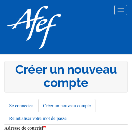
Aller
au
Togg
contenu
navig
principal
Créer un nouveau
compte
Se connecter
Créer un nouveau compte
(onglet
Onglets
actif)
Réinitialiser votre mot de passe
principaux
Adresse de courriel