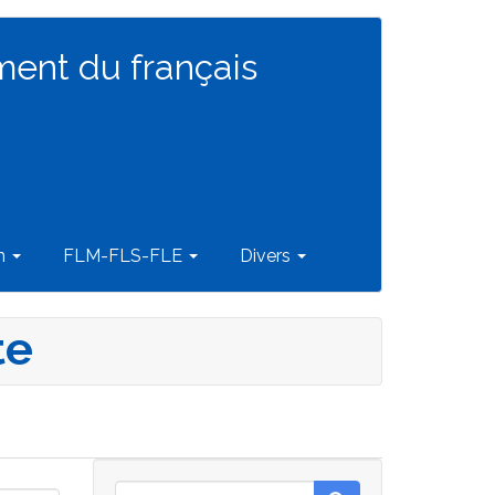
ment du français
on
FLM-FLS-FLE
Divers
te
Rechercher