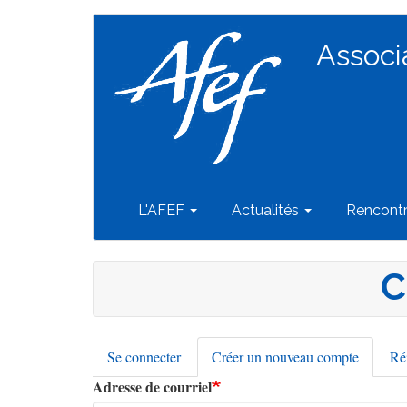
Navigation
Aller
au
Associ
principale
contenu
principal
L'AFEF
Actualités
Rencont
C
Se connecter
Créer un nouveau compte
(onglet
Réi
Onglets
actif)
Adresse de courriel