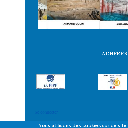
ADHÉRER
Menu
Pied
de
page
User
Se connecter
account
Nous utilisons des cookies sur ce sit