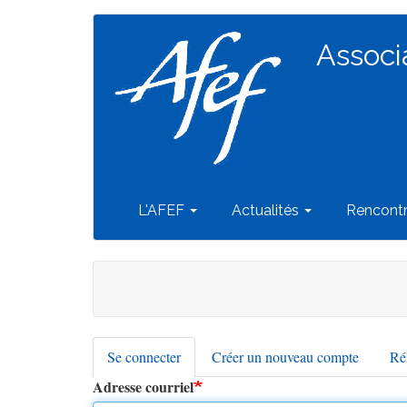
Navigation
Aller
au
Associ
principale
contenu
principal
L'AFEF
Actualités
Rencont
Se connecter
(onglet
Créer un nouveau compte
Réi
Onglets
actif)
Adresse courriel