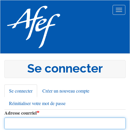
Aller
au
Togg
contenu
navig
principal
Se connecter
Se connecter
(onglet
Créer un nouveau compte
Onglets
actif)
Réinitialiser votre mot de passe
principaux
Adresse courriel