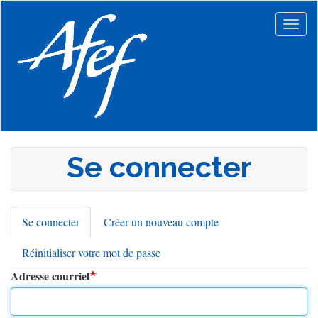
Aller
au
Togg
contenu
navig
principal
Se connecter
Se connecter
(onglet
Créer un nouveau compte
Onglets
actif)
Réinitialiser votre mot de passe
principaux
Adresse courriel