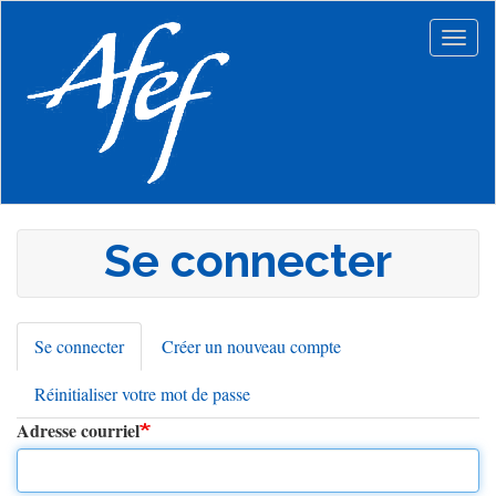
Aller
au
Togg
contenu
navig
principal
Se connecter
Se connecter
(onglet
Créer un nouveau compte
Onglets
actif)
Réinitialiser votre mot de passe
principaux
Adresse courriel