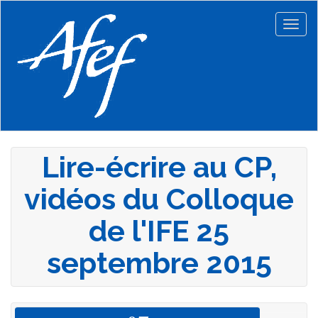
Aller
au
Togg
contenu
navig
principal
Lire-écrire au CP,
vidéos du Colloque
de l'IFE 25
septembre 2015