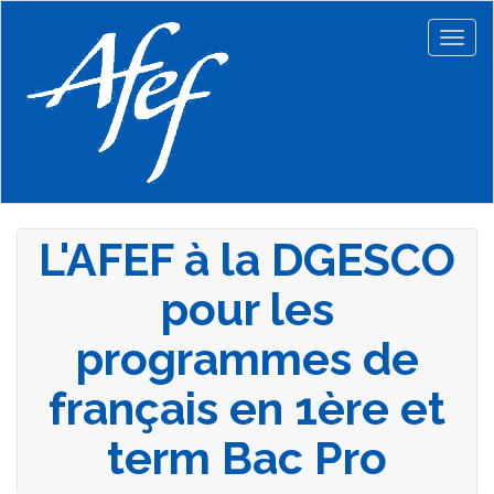
Aller
au
Togg
contenu
navig
principal
L'AFEF à la DGESCO
pour les
programmes de
français en 1ère et
term Bac Pro