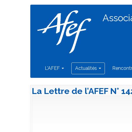
Navigation
Aller
au
Associ
principale
contenu
principal
L'AFEF
Actualités
Rencont
La Lettre de l'AFEF N° 