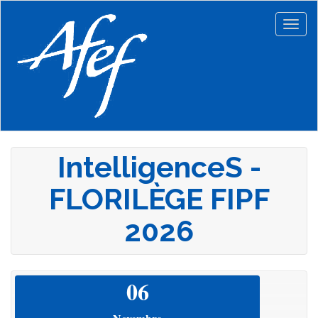
Aller
au
Togg
contenu
navig
principal
IntelligenceS -
FLORILÈGE FIPF
2026
06