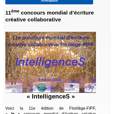
Novembre
ème
11
concours mondial d’écriture
créative collaborative
« IntelligenceS »
Voici la 11e édition de Florilège-FIPF,
«
le »
concours mondial d'écriture créative