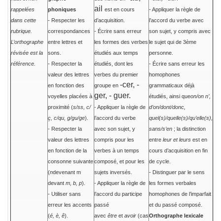
ail
rappelées
phoniques
est en cours
- Appliquer la règle de
dans cette
- Respecter les
d’acquisition.
l’accord du verbe avec
rubrique.
correspondances
- Écrire sans erreur
son sujet, y compris avec
L’orthographe
entre lettres et
les formes des verbes
le sujet qui de 3ème
révisée est la
sons.
étudiés aux temps
personne.
référence.
- Respecter la
étudiés, dont les
- Écrire sans erreur les
valeur des lettres
verbes du premier
homophones
-cer, -
en fonction des
groupe en
grammaticaux déjà
ger, - guer.
voyelles placées à
étudiés, ainsi que
on/on n’,
proximité (
s/ss, c/
- Appliquer la règle de
d’on/dont/donc,
ç, c/qu, g/gu/ge
).
l’accord du verbe
quel(s)/quelle(s)/qu’elle(s),
- Respecter la
avec son sujet, y
sans/s’en
; la distinction
valeur des lettres
compris pour les
entre
leur et leurs
est en
en fonction de la
verbes à un temps
cours d’acquisition en fin
consonne suivante
composé, et pour les
de cycle.
(
n
devenant m
sujets inversés.
- Distinguer par le sens
devant
m, b, p
).
- Appliquer la règle de
les formes verbales
- Utiliser sans
l’accord du participe
homophones de l’imparfait
erreur les accents
passé
et du passé composé.
(
é, è, ê
).
avec
être
et
avoir
(cas
Orthographe lexicale