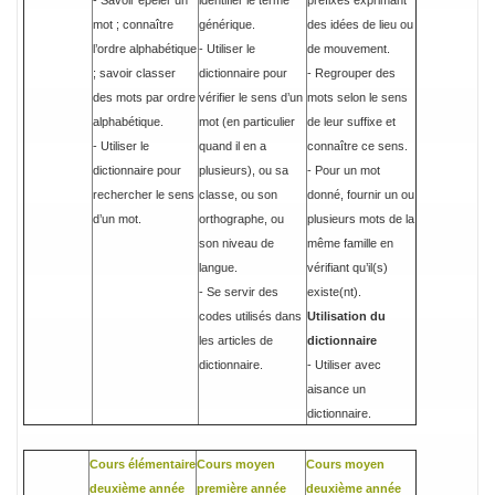
- Savoir épeler un
identifier le terme
préfixes exprimant
mot ; connaître
générique.
des idées de lieu ou
l’ordre alphabétique
- Utiliser le
de mouvement.
; savoir classer
dictionnaire pour
- Regrouper des
des mots par ordre
vérifier le sens d’un
mots selon le sens
alphabétique.
mot (en particulier
de leur suffixe et
- Utiliser le
quand il en a
connaître ce sens.
dictionnaire pour
plusieurs), ou sa
- Pour un mot
rechercher le sens
classe, ou son
donné, fournir un ou
d’un mot.
orthographe, ou
plusieurs mots de la
son niveau de
même famille en
langue.
vérifiant qu’il(s)
- Se servir des
existe(nt).
codes utilisés dans
Utilisation du
les articles de
dictionnaire
dictionnaire.
- Utiliser avec
aisance un
dictionnaire.
Cours élémentaire
Cours moyen
Cours moyen
deuxième année
première année
deuxième année