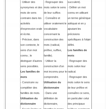
- Utiliser des
- Regrouper des
succulent).
synonymes et des
mots selon le sens
- Définir un mot
mots de sens
de leur suffixe.
connu en utilisant
contraire dans les
- Connaître et
un terme générique
activités
utiliser oralement le
adéquat et en y
d’expression orale
vocabulaire
ajoutant les
et écrite.
concernant la
précisions
- Préciser, dans
construction des
spécifiques à l’objet
son contexte, le
mots (radical,
défini.
sens d’un mot
préfixe, suffixe,
Les familles de
connu ; le
famille).
mots
distinguer d’autres
- Utiliser la
- Regrouper des
sens possibles.
construction d’un
mots selon leur
Les familles de
mot inconnu pour le
radical.
mots
comprendre.
- Regrouper des
- Construire ou
Utilisation du
mots selon le sens
compléter des
dictionnaire
de leur préfixe et
familles de mots.
- Dans une
connaître ce sens,
Utilisation du
définition de
en particulier celui
dictionnaire
dictionnaire,
des principaux