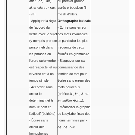
ont ; - ez, - ais, -
du premier groupe
ait et -aient ; - ras,
après préposition (il
- ra
).
me dit d’aller).
- Appliquer la règle
Orthographe lexicale
de l’accord du
- Écrire sans erreur
verbe avec le sujet
des mots invariables,
(y compris pronom
en particulier les plus
personnel) dans
fréquents de ceux
les phrases où
étudiés en grammaire.
l’ordre sujet-verbe
- S’appuyer sur sa
est respecté, et où
connaissance des
le verbe est à un
familles de mot pour
temps simple.
écrire sans erreur des
- Accorder sans
mots nouveaux
erreur le
(préfixe
in-, im-, il- ou
déterminant et le
ir-, suffixe -tion
...).
nom, le nom et
- Mémoriser la graphie
l’adjectif (épithète).
de la syllabe finale des
- Écrire sans
noms terminés par
-
erreur des
ail, -eil, -euil.
homophones