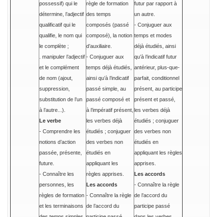
possessif) qui le
règle de formation
futur par rapport à
détermine, l’adjectif
des temps
un autre.
qualificatif qui le
composés (passé
- Conjuguer aux
qualifie, le nom qui
composé), la notion
temps et modes
le complète ;
d’auxiliaire.
déjà étudiés, ainsi
. manipuler l’adjectif
- Conjuguer aux
qu’à l’indicatif futur
et le complément
temps déjà étudiés,
antérieur, plus-que-
de nom (ajout,
ainsi qu’à l’indicatif
parfait, conditionnel
suppression,
passé simple, au
présent, au participe
substitution de l’un
passé composé et
présent et passé,
à l’autre...).
à l’impératif présent,
les verbes déjà
Le verbe
les verbes déjà
étudiés ; conjuguer
- Comprendre les
étudiés ; conjuguer
des verbes non
notions d’action
des verbes non
étudiés en
passée, présente,
étudiés en
appliquant les règles
future.
appliquant les
apprises.
- Connaître les
règles apprises.
Les accords
personnes, les
Les accords
- Connaître la règle
règles de formation
- Connaître la règle
de l’accord du
et les terminaisons
de l’accord du
participe passé
des temps simples
participe passé
dans les verbes