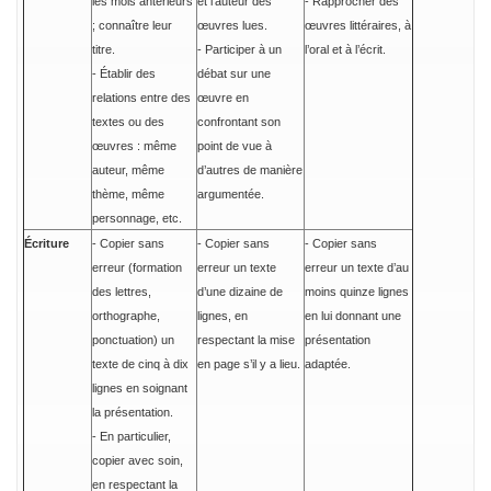
les mois antérieurs
et l’auteur des
- Rapprocher des
; connaître leur
œuvres lues.
œuvres littéraires, à
titre.
- Participer à un
l’oral et à l’écrit.
- Établir des
débat sur une
relations entre des
œuvre en
textes ou des
confrontant son
œuvres : même
point de vue à
auteur, même
d’autres de manière
thème, même
argumentée.
personnage, etc.
Écriture
- Copier sans
- Copier sans
- Copier sans
erreur (formation
erreur un texte
erreur un texte d’au
des lettres,
d’une dizaine de
moins quinze lignes
orthographe,
lignes, en
en lui donnant une
ponctuation) un
respectant la mise
présentation
texte de cinq à dix
en page s’il y a lieu.
adaptée.
lignes en soignant
la présentation.
- En particulier,
copier avec soin,
en respectant la