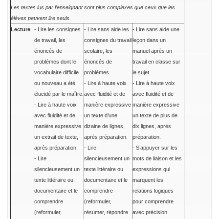
Les textes lus par l’enseignant sont plus complexes que ceux que les
élèves peuvent lire seuls.
Lecture
- Lire les consignes
- Lire sans aide les
- Lire sans aide une
de travail, les
consignes du travail
leçon dans un
énoncés de
scolaire, les
manuel après un
problèmes dont le
énoncés de
travail en classe sur
vocabulaire difficile
problèmes.
le sujet.
ou nouveau a été
- Lire à haute voix
- Lire à haute voix
élucidé par le maître.
avec fluidité et de
avec fluidité et de
- Lire à haute voix
manière expressive
manière expressive
avec fluidité et de
un texte d’une
un texte de plus de
manière expressive
dizaine de lignes,
dix lignes, après
un extrait de texte,
après préparation.
préparation.
après préparation.
- Lire
- S’appuyer sur les
- Lire
silencieusement un
mots de liaison et les
silencieusement un
texte littéraire ou
expressions qui
texte littéraire ou
documentaire et le
marquent les
documentaire et le
comprendre
relations logiques
comprendre
(reformuler,
pour comprendre
(reformuler,
résumer, répondre
avec précision