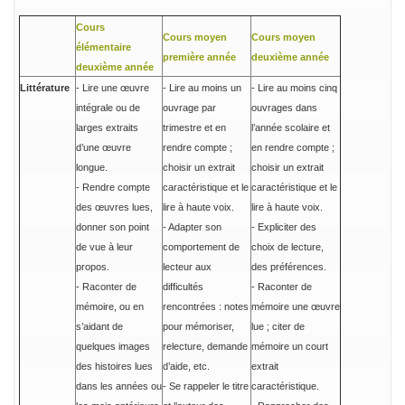
Cours
Cours moyen
Cours moyen
élémentaire
première année
deuxième année
deuxième année
Littérature
- Lire une œuvre
- Lire au moins un
- Lire au moins cinq
intégrale ou de
ouvrage par
ouvrages dans
larges extraits
trimestre et en
l’année scolaire et
d’une œuvre
rendre compte ;
en rendre compte ;
longue.
choisir un extrait
choisir un extrait
- Rendre compte
caractéristique et le
caractéristique et le
des œuvres lues,
lire à haute voix.
lire à haute voix.
donner son point
- Adapter son
- Expliciter des
de vue à leur
comportement de
choix de lecture,
propos.
lecteur aux
des préférences.
- Raconter de
difficultés
- Raconter de
mémoire, ou en
rencontrées : notes
mémoire une œuvre
s’aidant de
pour mémoriser,
lue ; citer de
quelques images
relecture, demande
mémoire un court
des histoires lues
d’aide, etc.
extrait
dans les années ou
- Se rappeler le titre
caractéristique.