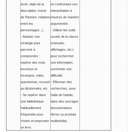
texte, objet de la
en confrontant son
description, trame
interprétation à
de l’histoire, relations
d’autres de manière
entre les
argumentée.
personnages...).
- Utiliser les outils
- Adopter une
usuels de la classe
stratégie pour
(manuels,
parvenir à
affichages, etc.)
comprendre :
pour rechercher
repérer des mots
une information,
inconnus et
surmonter une
incompris, relire,
difficulté.
questionner, recourir
- Effectuer des
au dictionnaire, etc.
recherches, avec
- Se repérer dans
l’aide de l’adulte,
une bibliothèque
dans des ouvrages
habituellement
documentaires
fréquentée pour
(livres ou produits
choisir et emprunter
multimédia).
un livre.