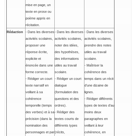
mise en page, un
texte en prose ou
poème appris en
récitation.
Rédaction
- Dans les diverses
- Dans les diverses
- Dans les diverses
activités scolaires,
activités scolaires,
activités scolaires,
proposer une
noter des idées,
prendre des notes
réponse écrite,
des hypothèses,
utiles au travail
explicite et
des informations
scolaire.
énoncée dans une
utiles au travail
- Maîtriser la
forme correcte.
scolaire.
cohérence des
- Rédiger un court
- Rédiger un court
temps dans un récit
texte narratif en
dialogue
d’une dizaine de
veillant à sa
(formulation des
lignes.
cohérence
questions et des
- Rédiger différents
temporelle (temps
ordres).
types de textes d’au
des verbes) et à sa
- Rédiger des
moins deux
précision (dans la
textes courts de
paragraphes en
nomination des
différents types
veillant à leur
personnages et par
(récits,
cohérence, en