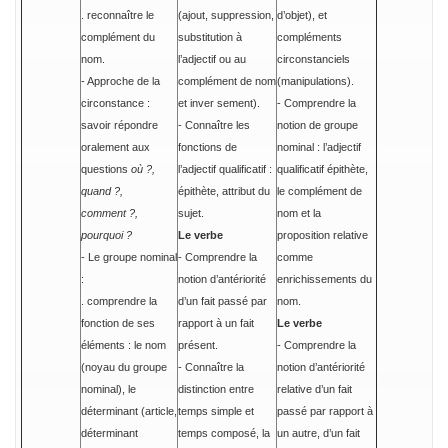
. reconnaître le
(ajout, suppression,
d’objet), et
complément du
substitution à
compléments
nom.
l’adjectif ou au
circonstanciels
- Approche de la
complément de nom
(manipulations).
circonstance :
et inver sement).
- Comprendre la
savoir répondre
- Connaître les
notion de groupe
oralement aux
fonctions de
nominal : l’adjectif
questions
où ?,
l’adjectif qualificatif :
qualificatif épithète,
quand ?,
épithète, attribut du
le complément de
comment ?,
sujet.
nom et la
pourquoi ?
Le verbe
proposition relative
- Le groupe nominal
- Comprendre la
comme
:
notion d’antériorité
enrichissements du
. comprendre la
d’un fait passé par
nom.
fonction de ses
rapport à un fait
Le verbe
éléments : le nom
présent.
- Comprendre la
(noyau du groupe
- Connaître la
notion d’antériorité
nominal), le
distinction entre
relative d’un fait
déterminant (article,
temps simple et
passé par rapport à
déterminant
temps composé, la
un autre, d’un fait