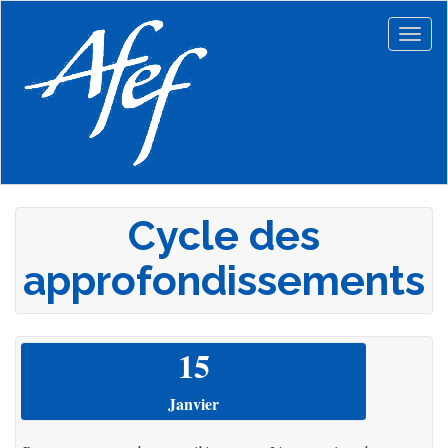
Aller
au
Togg
contenu
navig
principal
Cycle des
approfondissements
15
Janvier