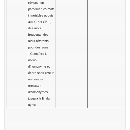
révisés, en
particulier les mots
invariables acquis
aux CP et CE 1,
des mots
fréquents, des
mots référents
pour des sons.
- Connaître la
notion
d’homonyme et
écrire sans erreur
un nombre
croissant
d’homonymes
jusqu’à la fin du
cycle.