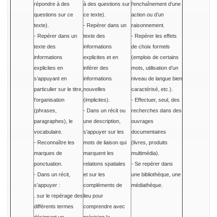
répondre à des
à des questions sur
l’enchaînement d’une
questions sur ce
ce texte).
action ou d’un
texte).
- Repérer dans un
raisonnement.
- Repérer dans un
texte des
- Repérer les effets
texte des
informations
de choix formels
informations
explicites et en
(emplois de certains
explicites en
inférer des
mots, utilisation d’un
s’appuyant en
informations
niveau de langue bien
particulier sur le titre,
nouvelles
caractérisé, etc.).
l’organisation
(implicites).
- Effectuer, seul, des
(phrases,
- Dans un récit ou
recherches dans des
paragraphes), le
une description,
ouvrages
vocabulaire.
s’appuyer sur les
documentaires
- Reconnaître les
mots de liaison qui
(livres, produits
marques de
marquent les
multimédia).
ponctuation.
relations spatiales
- Se repérer dans
- Dans un récit,
et sur les
une bibliothèque, une
s’appuyer :
compléments de
médiathèque.
. sur le repérage des
lieu pour
différents termes
comprendre avec