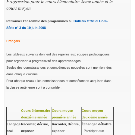
Progression pour le cours élémentaire 2ème année et le
cours moyen
Retrouver l'ensemble des programmes au
Bulletin Officiel Hors-
Série n° 3 du 19 juin 2008
Français
Les tableaux suivants donnent des repères aux équipes pédagogiques
pour organiser la progressivité des apprentissages.
Seules des connaissances et compétences nouvelles sont mentionnées
dans chaque colonne.
Pour chaque niveau, les connaissances et compétences acquises dans
la classe antérieure sont à consolider.
Cours élémentaire
Cours moyen
Cours moyen
deuxième année
première année
deuxième année
Langage
Raconter, décrire,
Raconter, décrire,
Échanger, débattre
oral
exposer
exposer
- Participer aux