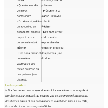
été dit.
et les règles de la
- Questionner afin
politesse.
de mieux
- Présenter à la
comprendre.
classe un travail
- Exprimer et justifier
collectif.
un accord ou un
Réciter
désaccord, émettre
- Dire sans erreur
un point de vue
et de manière
personnel motivé.
expressive des
Réciter
textes en prose ou
- Dire sans erreur et
des poèmes (une
de manière
dizaine).
expressive des
textes en prose ou
des poèmes (une
dizaine).
Lecture, écriture
N.B. - Les textes ou ouvrages donnés à lire aux élèves sont adaptés à
leur âge et à leur maturité, du point de vue de la complexité linguistique,
des thèmes traités et des connaissances à mobiliser. Du CE2 au CM2,
ils sont de plus en plus longs et difficiles.