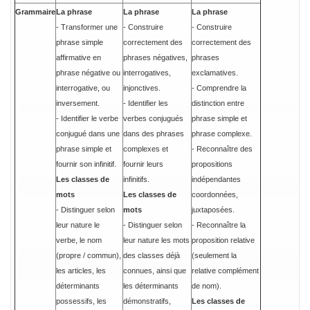
Grammaire
La phrase
La phrase
La phrase
- Transformer une
- Construire
- Construire
phrase simple
correctement des
correctement des
affirmative en
phrases négatives,
phrases
phrase négative ou
interrogatives,
exclamatives.
interrogative, ou
injonctives.
- Comprendre la
inversement.
- Identifier les
distinction entre
- Identifier le verbe
verbes conjugués
phrase simple et
conjugué dans une
dans des phrases
phrase complexe.
phrase simple et
complexes et
- Reconnaître des
fournir son infinitif.
fournir leurs
propositions
Les classes de
infinitifs.
indépendantes
mots
Les classes de
coordonnées,
- Distinguer selon
mots
juxtaposées.
leur nature le
- Distinguer selon
- Reconnaître la
verbe, le nom
leur nature les mots
proposition relative
(propre / commun),
des classes déjà
(seulement la
les articles, les
connues, ainsi que
relative complément
déterminants
les déterminants
de nom).
possessifs, les
démonstratifs,
Les classes de