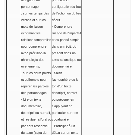
désignant un
précision la
personnage,
configuration du lieu
. sur les temps des
de l’action ou du lieu
verbes et sur les
décrit.
mots de liaison
- Comprendre
exprimant les
l’usage de l’imparfait
relations temporelles
et du passé simple
pour comprendre
dans un récit, du
avec précision la
présent dans un
chronologie des
texte scientifique ou
événements,
documentaire.
. sur les deux-points
- Saisir
et guillemets pour
l’atmosphère ou le
repérer les paroles
ton d’un texte
des personnages.
descriptif, narratif
- Lire un texte
ou poétique, en
documentaire,
s’appuyant en
descriptif ou narratif,
particulier sur son
et restituer à l’oral ou
vocabulaire.
par écrit l’essentiel
- Participer à un
du texte (sujet du
débat sur un texte