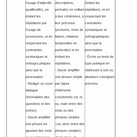
l’usage d’adjectifs
descriptions,
évitant les
qualificatifs), en
portraits) en veillant
répétitions, et en
évitant les
à leur cohérence, à
respectant les
répétitions par
leur précision
contraintes
l’usage de
(pronoms, mots de
syntaxiques et
synonymes, et en
liaison, relations
orthographiques
respectant les
temporelles en
ainsi que la
contraintes
particulier) et en
ponctuation.
syntaxiques et
évitant les
- Écrire un texte de
orthogra phiques
répétitions.
type poétique en
ainsi que la
- Savoir amplifier
obéissant à une ou
ponctuation.
une phrase simple
plusieurs consignes
- Rédiger un court
par l’ajout
précises.
dialogue
d’éléments
(formulation des
coordonnés (
et, ni,
questions et des
ou, mais
entre des
ordres).
mots ou des
- Savoir amplifier
phrases simples
une phrase en
;
car, donc
entre des
ajoutant des mots :
phrases simples),