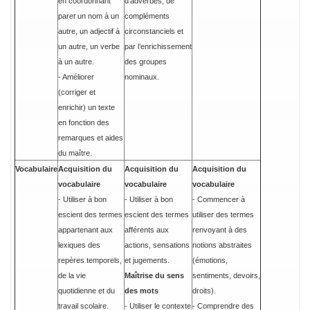
en coordonnant
d’adverbes, de
par
et
un nom à un
compléments
autre, un adjectif à
circonstanciels et
un autre, un verbe
par l’enrichissement
à un autre.
des groupes
- Améliorer
nominaux.
(corriger et
enrichir) un texte
en fonction des
remarques et aides
du maître.
Vocabulaire
Acquisition du
Acquisition du
Acquisition du
vocabulaire
vocabulaire
vocabulaire
- Utiliser à bon
- Utiliser à bon
- Commencer à
escient des termes
escient des termes
utiliser des termes
appartenant aux
afférents aux
renvoyant à des
lexiques des
actions, sensations
notions abstraites
repères temporels,
et jugements.
(émotions,
de la vie
Maîtrise du sens
sentiments, devoirs,
quotidienne et du
des mots
droits).
travail scolaire.
- Utiliser le contexte
- Comprendre des