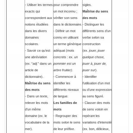
- Utiliser les termes
pour comprendre
sigles.
exacts qui
un mot inconnu ;
Maîtrise du sens
correspondent aux
vérifier son sens
des mots
notions étudiées
dans le dictionnaire.
- Distinguer les
dans les divers
- Définir un mot
différents sens d’un
domaines
connu en utilisant
verbe selon sa
scolaires.
un terme générique
construction
- Savoir ce qu’est
adéquat (mots
(ex.
jouer, jouer
une abréviation
concrets :
ex
. un
quelque chose,
(ex. “
adj.
” dans un
pommier est un
jouer à, jouer de,
article de
arbre fruitier)
.
jouer sur
).
dictionnaire).
- Commencer à
- Identifier
Maîtrise du sens
identifier les
l’utilisation d’un mot
des mots
différents niveaux
ou d’une expression
- Dans un texte,
de langue.
au sens figuré.
relever les mots
Les familles de
- Classer des mots
d’un même
mots
de sens voisin en
domaine (ex. le
- Regrouper des
repérant les
vocabulaire de la
mots selon le sens
variations d’intensité
mer).
de leur préfixe.
(ex. bon, délicieux,