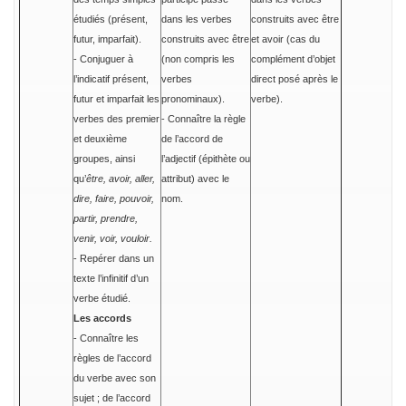
étudiés (présent,
dans les verbes
construits avec être
futur, imparfait).
construits avec être
et avoir (cas du
- Conjuguer à
(non compris les
complément d’objet
l’indicatif présent,
verbes
direct posé après le
futur et imparfait les
pronominaux).
verbe).
verbes des premier
- Connaître la règle
et deuxième
de l’accord de
groupes, ainsi
l’adjectif (épithète ou
qu’
être, avoir, aller,
attribut) avec le
dire, faire, pouvoir,
nom.
partir, prendre,
venir, voir, vouloir.
- Repérer dans un
texte l’infinitif d’un
verbe étudié.
Les accords
- Connaître les
règles de l’accord
du verbe avec son
sujet ; de l’accord