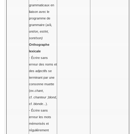
grammaticaux en
liaison avec le
programme de
grammaire (
a/à,
ont/on, est/et,
sont/son)
Orthographe
lexicale
- Écrire sans
erreur des noms et
des adjectifs se
terminant par une
consonne muette
(ex.
chant
,
cf.
chanteur
;
blond
,
cf.
blonde
...).
- Écrire sans
erreur les mots
mémorisés et
régulièrement