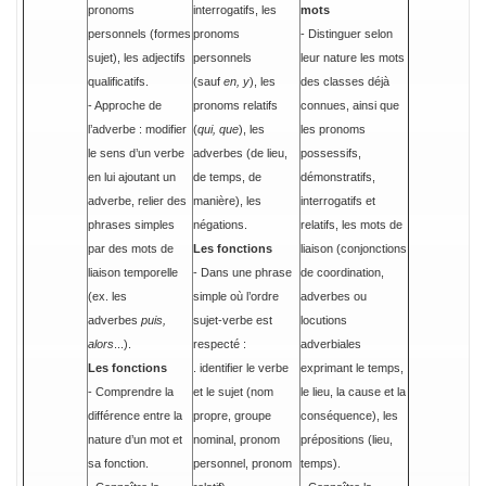
pronoms
interrogatifs, les
mots
personnels (formes
pronoms
- Distinguer selon
sujet), les adjectifs
personnels
leur nature les mots
qualificatifs.
(sauf
en, y
), les
des classes déjà
- Approche de
pronoms relatifs
connues, ainsi que
l’adverbe : modifier
(
qui, que
), les
les pronoms
le sens d’un verbe
adverbes (de lieu,
possessifs,
en lui ajoutant un
de temps, de
démonstratifs,
adverbe, relier des
manière), les
interrogatifs et
phrases simples
négations.
relatifs, les mots de
par des mots de
Les fonctions
liaison (conjonctions
liaison temporelle
- Dans une phrase
de coordination,
(ex. les
simple où l’ordre
adverbes ou
adverbes
puis,
sujet-verbe est
locutions
alors
...).
respecté :
adverbiales
Les fonctions
. identifier le verbe
exprimant le temps,
- Comprendre la
et le sujet (nom
le lieu, la cause et la
différence entre la
propre, groupe
conséquence), les
nature d’un mot et
nominal, pronom
prépositions (lieu,
sa fonction.
personnel, pronom
temps).