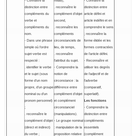
- Connaître la
relatif),
- Connaître la
distinction entre
. reconnaître le
distinction entre
compléments du
complément d’objet
article défini et
verbe et
second,
article indéfini et en
compléments du
. reconnaître les
comprendre le sens
nom.
compléments
; reconnaître la
- Dans une phrase
circonstanciels de
forme élidée et les
simple où l’ordre
lieu, de temps,
formes contractées
sujet-verbe est
. reconnaître
de l’article défini.
respecté :
l’attribut du sujet.
- Reconnaître et
. identifier le verbe
- Comprendre la
utiliser les degrés
et le sujet (sous
notion de
de l’adjectif et de
forme d’un nom
circonstance : la
l’adverbe
propre, d’un groupe
différence entre
(comparatif,
nominal ou d’un
complément d’objet
superlatif).
pronom personnel)
et complément
Les fonctions
;
circonstanciel
- Comprendre la
. reconnaître le
(manipulations).
distinction entre
complément d’objet
- Le groupe nominal
compléments
(direct et indirect)
: manipulation de la
essentiels
du verbe ;
proposition relative
(complément