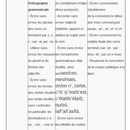
Orthographe
du complément d’objet
- Écrire correctement
grammaticale
direct postposé).
(doublement
- Écrire sans
- Accorder sans
de la consonne) le début
erreur les pluriels
erreur l’adjectif
des mots commençant
des noms se
(épithète, apposé et
par
ap-, ac-, af-, ef- et of-
.
terminant par
s, x,
attribut du sujet) avec
- Écrire correctement la
z
; par
-al
, par
-ou
.
le nom.
syllabe finale des noms
- Utiliser sans
- Écrire sans erreur
terminés par
-ée ; par -
erreur les marques
les homophones
té
ou
-tié
; par un e muet.
du pluriel et du
grammaticaux déjà
- Respecter la convention
féminin des
étudiés, ainsi
de la coupe syllabique à la
ses/ces,
adjectifs.
que
ligne.
mes/mais,
- Écrire sans
on/on n’, ce/se,
erreur les formes
c’/s’ (c’est/s’est,
des verbes étudiés
c’était/s’était),
aux temps étudiés,
ou/où,
sans confondre,
la/l’a/l’as/là.
en particulier, les
terminaisons (
-e, -
- Écrire sans erreur
es, - ent ; - ons et -
les infinitifs de verbes