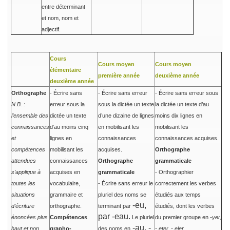
entre déterminant
et nom, nom et
adjectif.
Cours
Cours moyen
Cours moyen
élémentaire
première année
deuxième année
deuxième année
Orthographe
- Écrire sans
- Écrire sans erreur
- Écrire sans erreur sous
N.B. :
erreur sous la
sous la dictée un texte
la dictée un texte d’au
l’ensemble des
dictée un texte
d’une dizaine de lignes
moins dix lignes en
connaissances
d’au moins cinq
en mobilisant les
mobilisant les
et
lignes en
connaissances
connaissances acquises.
compétences
mobilisant les
acquises.
Orthographe
attendues
connaissances
Orthographe
grammaticale
s’applique à
acquises en
grammaticale
- Orthographier
toutes les
vocabulaire,
- Écrire sans erreur le
correctement les verbes
situations
grammaire et
pluriel des noms se
étudiés aux temps
-eu,
d’écriture
orthographe.
terminant par
étudiés, dont les verbes
par -eau.
énoncées plus
Compétences
Le pluriel
du premier groupe en
-yer,
-au, -
haut et non
grapho-
des noms en
- eter, - eler
.