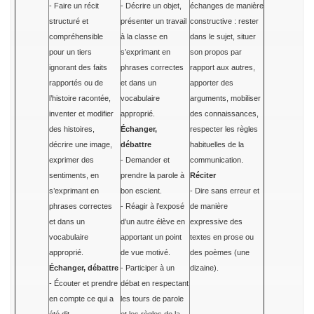
- Faire un récit
- Décrire un objet,
échanges de manière
structuré et
présenter un travail
constructive : rester
compréhensible
à la classe en
dans le sujet, situer
pour un tiers
s’exprimant en
son propos par
ignorant des faits
phrases correctes
rapport aux autres,
rapportés ou de
et dans un
apporter des
l’histoire racontée,
vocabulaire
arguments, mobiliser
inventer et modifier
approprié.
des connaissances,
des histoires,
Échanger,
respecter les règles
décrire une image,
débattre
habituelles de la
exprimer des
- Demander et
communication.
sentiments, en
prendre la parole à
Réciter
s’exprimant en
bon escient.
- Dire sans erreur et
phrases correctes
- Réagir à l’exposé
de manière
et dans un
d’un autre élève en
expressive des
vocabulaire
apportant un point
textes en prose ou
approprié.
de vue motivé.
des poèmes (une
Échanger, débattre
- Participer à un
dizaine).
- Écouter et prendre
débat en respectant
en compte ce qui a
les tours de parole