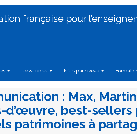
ation française pour l’enseigne
res
Ressources
Infos par niveau
Formati
nication : Max, Martin
-d’œuvre, best-sellers 
ls patrimoines à partag