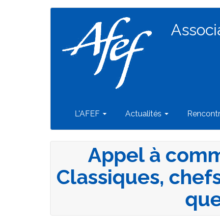
Navigation
Aller
au
Associ
principale
contenu
principal
L'AFEF
Actualités
Rencont
Appel à commu
Classiques, chefs
que