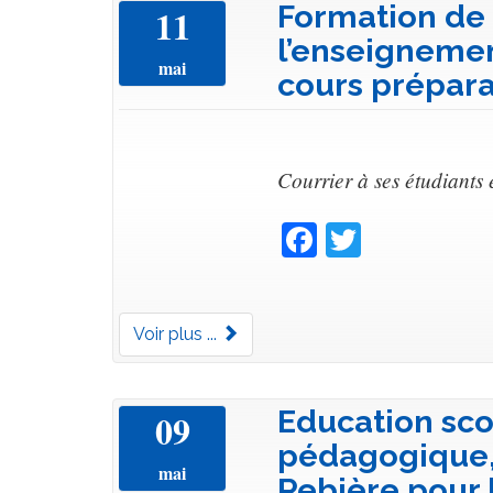
Formation de
11
l’enseignement
mai
cours prépara
Courrier à ses étudiants 
Facebook
Twitter
Voir plus ...
Education scol
09
pédagogique,
mai
Rebière pour 