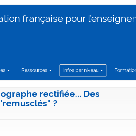
ation française pour l’enseigne
res
Ressources
Infos par niveau
Formati
hographe rectifiée... Des
remusclés" ?