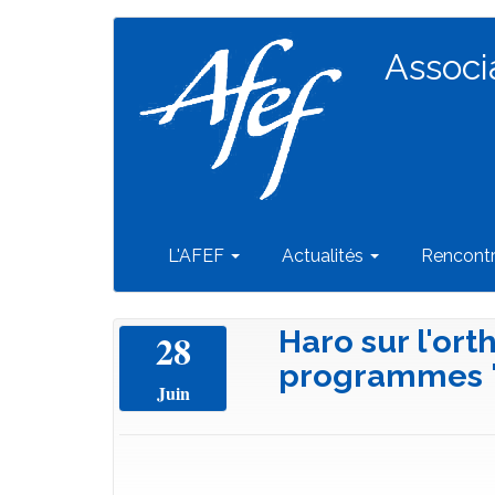
Navigation
Aller
au
Associ
principale
contenu
principal
L'AFEF
Actualités
Rencont
Haro sur l'ort
28
programmes "
Juin