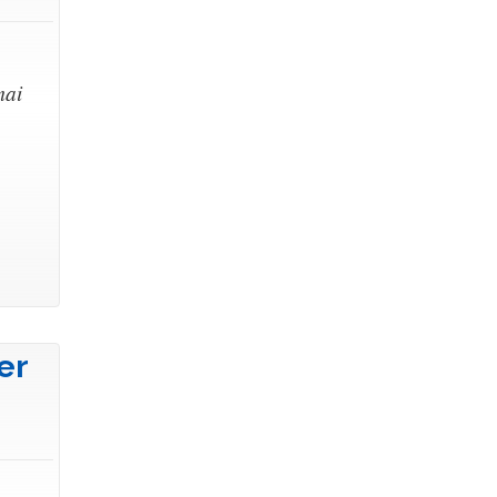
mai
er