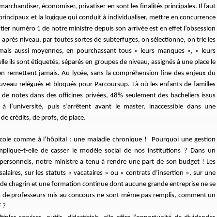
 marchandiser, économiser, privatiser en sont les finalités principales. Il faut
ncipaux et la logique qui conduit à individualiser, mettre en concurrence
ier numéro 1 de notre ministre depuis son arrivée est en effet l’obsession
u après niveau, par toutes sortes de subterfuges, on sélectionne, on trie les
 mais aussi moyennes, en pourchassant tous « leurs manques », « leurs
le ils sont étiquetés, séparés en groupes de niveau, assignés à une place le
s’en remettent jamais. Au lycée, sans la compréhension fine des enjeux du
ouveau relégués et bloqués pour Parcoursup. Là où les enfants de familles
n de notes dans des officines privées, 48% seulement des bacheliers issus
 à l’université, puis s’arrêtent avant le master, inaccessible dans une
e crédits, de profs, de place.
’école comme à l’hôpital : une maladie chronique ! Pourquoi une gestion
mplique-t-elle de casser le modèle social de nos institutions ? Dans un
ersonnels, notre ministre a tenu à rendre une part de son budget ! Les
salaires, sur les statuts « vacataires » ou « contrats d’insertion », sur une
u de chagrin et une formation continue dont aucune grande entreprise ne se
stes de professeurs mis au concours ne sont même pas remplis, comment un
f ?