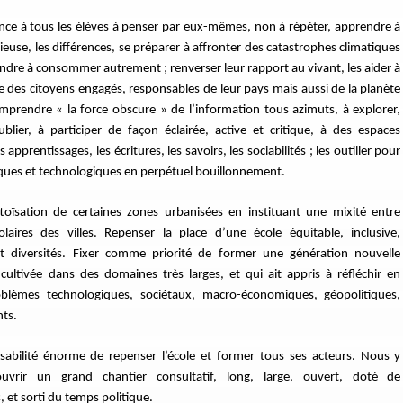
ence à tous les élèves à penser par eux-mêmes, non à répéter, apprendre à
igieuse, les différences, se préparer à affronter des catastrophes climatiques
dre à consommer autrement ; renverser leur rapport au vivant, les aider à
ire des citoyens engagés, responsables de leur pays mais aussi de la planète
omprendre « la force obscure » de l’information tous azimuts, à explorer,
publier, à participer de façon éclairée, active et critique, à des espaces
pprentissages, les écritures, les savoirs, les sociabilités ; les outiller pour
iques et technologiques en perpétuel bouillonnement.
ttoïsation de certaines zones urbanisées en instituant une mixité entre
olaires des villes. Repenser la place d’une école équitable, inclusive,
et diversités. Fixer comme priorité de former une génération nouvelle
ultivée dans des domaines très larges, et qui ait appris à réfléchir en
roblèmes technologiques, sociétaux, macro-économiques, géopolitiques,
nts.
nsabilité énorme de repenser l’école et former tous ses acteurs. Nous y
ouvrir un grand chantier consultatif, long, large, ouvert, doté de
et sorti du temps politique.