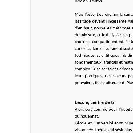
livre à 23 euros.
Mais l’essentiel, chemin faisant
lassitude devant l’incessante va
d’en haut, nouvelles méthodes à
du ministre, celle du lycée, ses 
choix et
compartimentent l’inte
curiosité, faire lire, faire dis
techniques, scientifiques ; ils d
fondamentaux, français et maths,
combien ils se sentaient dépossé
leurs pratiques, des valeurs pou
pouvaient, ils le quitteraient. P
L’école, centre de tri
Alors oui, comme pour l’hôpital
quinquennat.
L’école et l’université sont pr
vision néo-libérale qui sévit pl