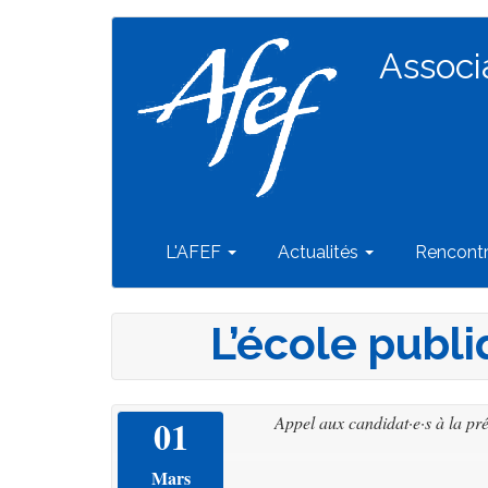
Navigation
Aller
au
Associ
principale
contenu
principal
L'AFEF
Actualités
Rencont
L’école publ
01
Appel aux candidat·e·s à la pré
Mars