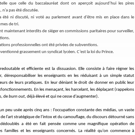
elle que celle du baccalauréat dont on aperçoit aujourd’hui les pires
 n’a pas été discutée.
 été ni discuté, ni voté au parlement avant d’être mis en place dans le
hmes de tri.
nt maintenant interdits de siéger en commissions paritaires pour surveiller,
tions.
iations professionnelles ont été privées de subventions.
bventionné grassement un syndicat lycéen. C’est la loi du Prince.
outable et efficiente est la dissuasion. Elle consiste à faire régner les
r, déresponsabiliser les enseignants en les réduisant à un simple statut
urs de leurs pratiques. En leur déniant le droit de donner en public leur
dysfonctionnements. En les menaçant, les harcelant, les déplaçant (rappelons
s, de
burn out
, déjà élevé et qui ne cesse d’augmenter).
s un peu usée après cinq ans : l’occupation constante des médias, un vaste
de l’art stratégique de l’intox et du camouflage, du discours détourné sans
P dédoublés a été en fait pensée comme une magnifique opération de
s familles et les enseignants concernés. La réalité qu’on commence à