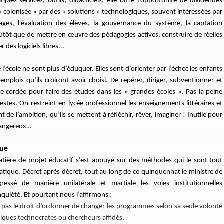
iples services, outils, didacticiels, elle offre l’opportunité de dividendes
 « colonisée » par des « solutions » technologiques, souvent intéressées par
ages, l'évaluation des élèves, la gouvernance du système, la captation
plutôt que de mettre en œuvre des pédagogies actives, construire de réelles
des logiciels libres...
de l’école ne sont plus d’éduquer. Elles sont d’orienter par l’échec les enfants
emplois qu’ils croiront avoir choisi. De repérer, diriger, subventionner et
e cordée pour faire des études dans les « grandes écoles ». Pas la peine
destes. On restreint en lycée professionnel les enseignements littéraires et
nt de l’ambition, qu’ils se mettent à réfléchir, rêver, imaginer ! Inutile pour
 dangereux…
que
matière de projet éducatif s’est appuyé sur des méthodes qui le sont tout
tique. Décret après décret, tout au long de ce quinquennat le ministre de
gressé de manière unilatérale et martiale les voies institutionnelles
nquiété. Et pourtant nous l’affirmons :
 pas le droit d’ordonner de changer les programmes selon sa seule volonté
uelques technocrates ou chercheurs affidés.