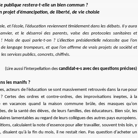
le publique restera-t-elle un bien commun ?
n projet d’émancipation, de liberté, de vie choisie
e, et l’école, l’éducation reviennent timidement dans les débats. Il y aura
anvier, et le désarroi des parents, valse des protocoles sanitaires et
! Mais de quoi parle-t-on ? L’élection présidentielle nécessite que l’on
 de langage trompeurs, et que l’on affirme de vrais projets de société et
s services publics, concrets, chiffrés.
(Lire aussi l'interpellation des
candidat·e·s avec des questions précises)
ans les manifs ?
lles, acteurs de l’éducation se sont massivement retrouvés dans la rue pour
s ? Certes des ordres et contre-ordres, des improvisations ineptes, à la
tre en vacances quand la maison commune brûle, des masques qu’on
es, de la santé des élèves, de leurs familles, des éducateurs. Bien sûr, les
laires lamentables au regard de leurs collègues des autres pays européens.
tions, calculaient la note d’essence pour aller travailler, souvent très loin, y
, disaient qu’à la fin du mois, il ne restait rien. Pas question d’acheter un