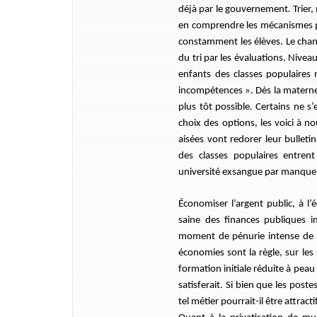
déjà par le gouvernement
.
Trier,
en comprendre les mécanismes pri
constamment les élèves. Le chant
du tri par les évaluations. Nivea
enfants des classes populaires
incompétences ». Dès la maternel
plus tôt possible. Certains ne 
choix des options, les voici à n
aisées vont redorer leur bulleti
des classes populaires entrent
université exsangue par manque d
Économiser l’argent public, à l
saine des finances publiques i
moment de pénurie intense de p
économies sont la règle, sur les 
formation initiale réduite à pea
satisferait. Si bien que les po
tel métier pourrait-il être attracti