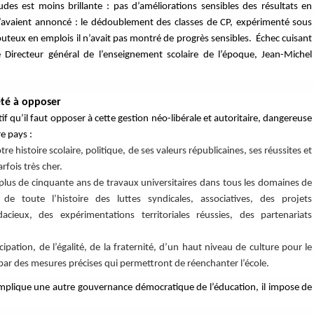
des est moins brillante : pas d’améliorations sensibles des résultats en
l’avaient annoncé : le dédoublement des classes de CP, expérimenté sous
uteux en emplois il n’avait pas montré de progrès sensibles. Échec cuisant
Directeur général de l’enseignement scolaire de l’époque, Jean-Michel
iété à opposer
if qu’il faut opposer à cette gestion néo-libérale et autoritaire, dangereuse
re pays :
tre histoire scolaire, politique, de ses valeurs républicaines, ses réussites et
rfois très cher.
plus de cinquante ans de travaux universitaires dans tous les domaines de
i de toute l’histoire des luttes syndicales, associatives, des projets
acieux, des expérimentations territoriales réussies, des partenariats
ipation, de l’égalité, de la fraternité, d’un haut niveau de culture pour le
ar des mesures précises qui permettront de réenchanter l’école.
l implique une autre gouvernance démocratique de l’éducation, il impose de