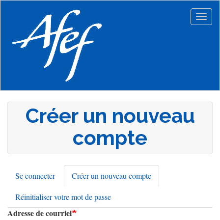
Aller
au
Togg
contenu
navig
principal
Créer un nouveau
compte
Se connecter
Créer un nouveau compte
(onglet
Onglets
actif)
Réinitialiser votre mot de passe
principaux
Adresse de courriel