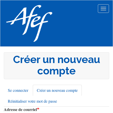
Aller
au
Togg
contenu
navig
principal
Créer un nouveau
compte
Se connecter
Créer un nouveau compte
(onglet
Onglets
actif)
Réinitialiser votre mot de passe
principaux
Adresse de courriel