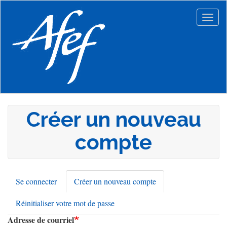
Aller
au
Togg
contenu
navig
principal
Créer un nouveau
compte
Se connecter
Créer un nouveau compte
(onglet
Onglets
actif)
Réinitialiser votre mot de passe
principaux
Adresse de courriel