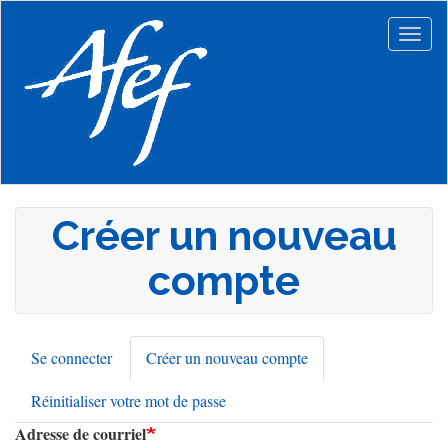
Aller
au
Togg
contenu
navig
principal
Créer un nouveau
compte
Se connecter
Créer un nouveau compte
(onglet
Onglets
actif)
Réinitialiser votre mot de passe
principaux
Adresse de courriel