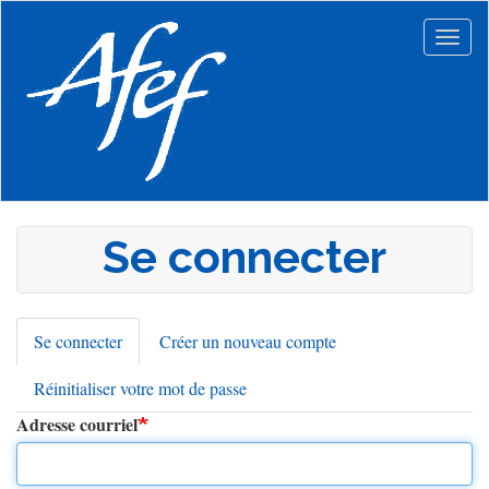
Aller
au
Togg
contenu
navig
principal
Se connecter
Se connecter
(onglet
Créer un nouveau compte
Onglets
actif)
Réinitialiser votre mot de passe
principaux
Adresse courriel