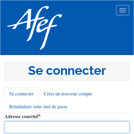
Aller
au
Togg
contenu
navig
principal
Se connecter
Se connecter
(onglet
Créer un nouveau compte
Onglets
actif)
Réinitialiser votre mot de passe
principaux
Adresse courriel