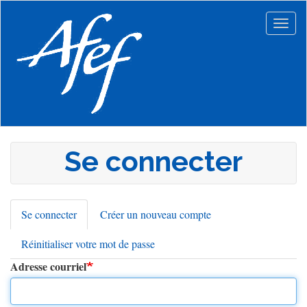
Aller
au
Togg
contenu
navig
principal
Se connecter
Se connecter
(onglet
Créer un nouveau compte
Onglets
actif)
Réinitialiser votre mot de passe
principaux
Adresse courriel