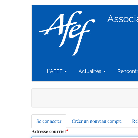
Navigation
Aller
au
Associ
principale
contenu
principal
L'AFEF
Actualités
Rencont
Se connecter
(onglet
Créer un nouveau compte
Réi
Onglets
actif)
Adresse courriel