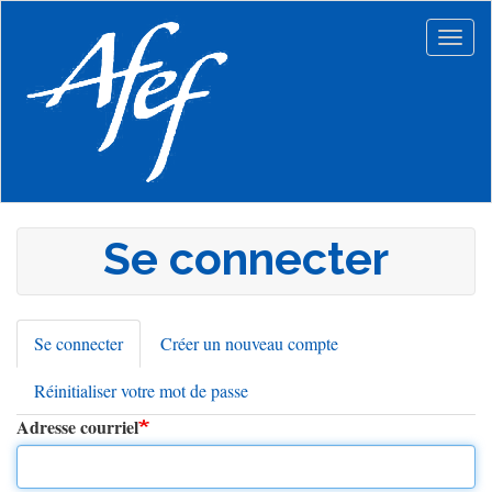
Aller
au
Togg
contenu
navig
principal
Se connecter
Se connecter
(onglet
Créer un nouveau compte
Onglets
actif)
Réinitialiser votre mot de passe
principaux
Adresse courriel