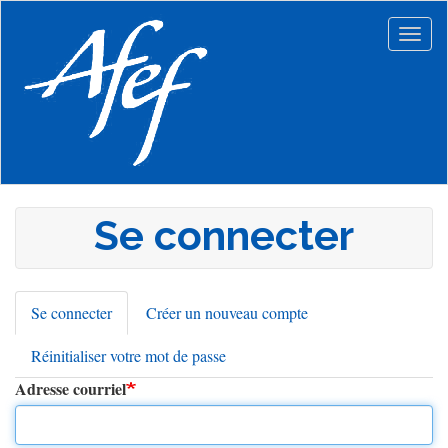
Aller
au
Togg
contenu
navig
principal
Se connecter
Se connecter
(onglet
Créer un nouveau compte
Onglets
actif)
Réinitialiser votre mot de passe
principaux
Adresse courriel