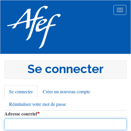
Aller
au
Togg
contenu
navig
principal
Se connecter
Se connecter
(onglet
Créer un nouveau compte
Onglets
actif)
Réinitialiser votre mot de passe
principaux
Adresse courriel