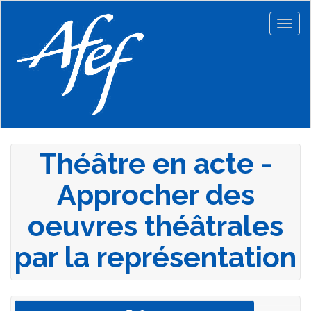
Aller
au
Togg
contenu
navig
principal
Théâtre en acte -
Approcher des
oeuvres théâtrales
par la représentation