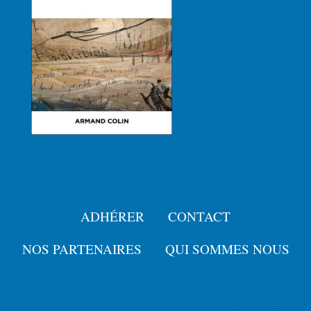
ADHÉRER
CONTACT
Menu
Pied
NOS PARTENAIRES
QUI SOMMES NOUS
de
User
page