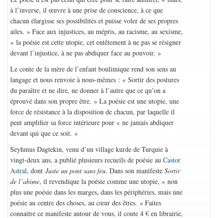
à l’inverse, il œuvre à une prise de conscience, à ce que
chacun élargisse ses possibilités et puisse voler de ses propres
ailes. » Face aux injustices, au mépris, au racisme, au sexisme,
« la poésie est cette utopie, cet entêtement à ne pas se résigner
devant l’injustice, à ne pas abdiquer face au pouvoir. »
Le conte de la mère de l’enfant boulimique rend son sens au
langage et nous renvoie à nous-mêmes : « Sortir des postures
du paraître et ne dire, ne donner à l’autre que ce qu’on a
éprouvé dans son propre être. » La poésie est une utopie, une
force de résistance à la disposition de chacun, par laquelle il
peut amplifier sa force intérieure pour « ne jamais abdiquer
devant qui que ce soit. »
Seyhmus Dagtekin, venu d’un village kurde de Turquie à
vingt-deux ans, a publié plusieurs recueils de poésie au
Castor
Astral
, dont
Juste un pont sans feu
. Dans son manifeste
Sortir
de l’abime
, il revendique la poésie comme une utopie, « non
plus une poésie dans les marges, dans les périphéries, mais une
poésie au centre des choses, au cœur des êtres. » Faites
connaitre ce manifeste autour de vous, il coute 4 € en librairie,