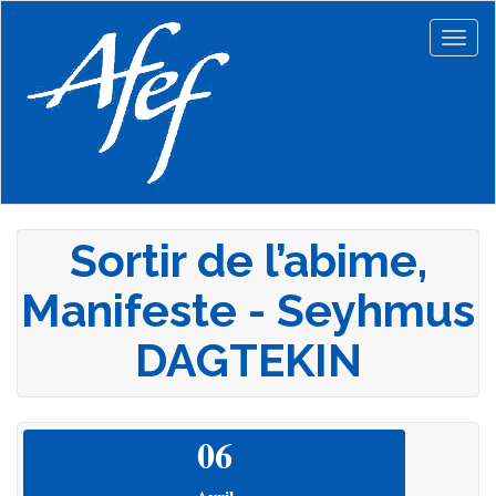
Aller
au
Togg
contenu
navig
principal
Sortir de l’abime,
Manifeste - Seyhmus
DAGTEKIN
06