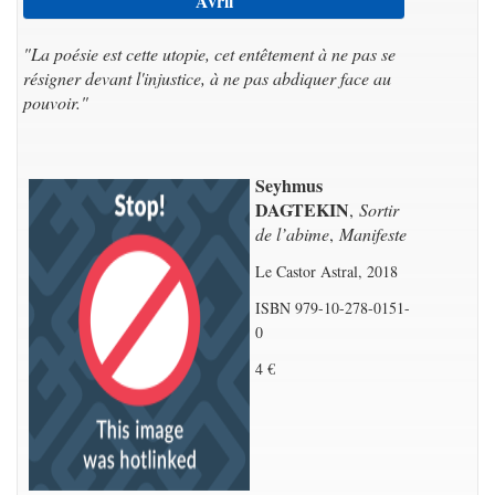
Avril
"La poésie est cette utopie, cet entêtement à ne pas se
résigner devant l'injustice, à ne pas abdiquer face au
pouvoir."
Seyhmus
DAGTEKIN
,
Sortir
de l’abime
,
Manifeste
Le Castor Astral, 2018
ISBN 979-10-278-0151-
0
4 €