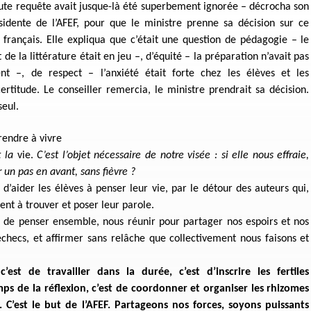
oute requête avait jusque-là été superbement ignorée – décrocha son
sidente de l’AFEF, pour que le ministre prenne sa décision sur ce
français. Elle expliqua que c’était une question de pédagogie – le
 la littérature était en jeu –, d’équité – la préparation n’avait pas
t –, de respect – l’anxiété était forte chez les élèves et les
ertitude. Le conseiller remercia, le ministre prendrait sa décision.
seul.
prendre à vivre
t la
vie.
C’est l’objet nécessaire de notre visée : si elle nous effraie,
 un pas en avant, sans fièvre ?
t d’aider les élèves à penser leur vie, par le détour des auteurs qui,
dent à trouver et poser leur parole.
 de penser ensemble, nous réunir pour partager nos espoirs et nos
échecs, et affirmer sans relâche que collectivement nous faisons et
’est de travailler dans la durée, c’est d’inscrire les fertiles
s de la réflexion, c’est de coordonner et organiser les rhizomes
’est le but de l’AFEF. Partageons nos forces, soyons puissants