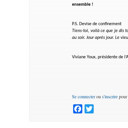
ensemble !
P.S. Devise de confinement
Tiens-toi
,
voilà ce que je dis 
au soir. Jour après jour. Le vi
Viviane Youx, présidente de l’
Se connecter
ou
s'inscrire
pour 
Facebook
Twitter