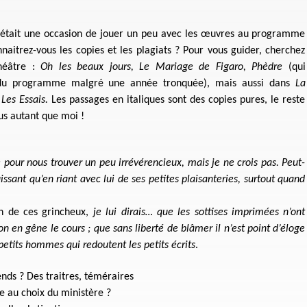
is était une occasion de jouer un peu avec les œuvres au programme
naitrez-vous les copies et les plagiats ? Pour vous guider, cherchez
héâtre :
Oh les beaux jours, Le Mariage de Figaro, Phèdre
(qui
e du programme malgré une année tronquée),
mais aussi dans
La
Les Essais.
Les passages en italiques sont des copies pures, le reste
us autant que moi !
e pour nous trouver un peu irrévérencieux, mais je ne crois pas. Peut-
ssant qu’en riant avec lui de ses petites plaisanteries, surtout quand
un de ces grincheux,
je lui dirais… que les sottises imprimées n’ont
n en gêne le cours ; que sans liberté de blâmer il n’est point d’éloge
s petits hommes qui redoutent les petits écrits
.
ends ? Des traitres, téméraires
e au choix du ministère ?