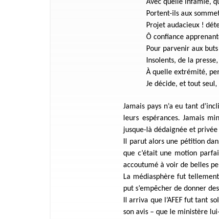
Avec quelle infamie, q
Portent-ils aux sommet
Projet audacieux ! dét
Ô confiance apprenan
Pour parvenir aux buts
Insolents, de la presse
À quelle extrémité, per
Je décide, et tout seul,
Jamais pays n’a eu tant d’inc
leurs espérances. Jamais mini
jusque-là dédaignée et privée
Il parut alors une pétition dan
que c’était une motion parfai
accoutumé à voir de belles per
La médiasphère fut tellement 
put s’empêcher de donner de
Il arriva que l’AFEF fut tant s
son avis – que le ministère l