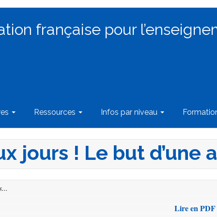
ation française pour l’enseigne
res
Ressources
Infos par niveau
Formati
x jours ! Le but d’une 
...
Lire en PDF