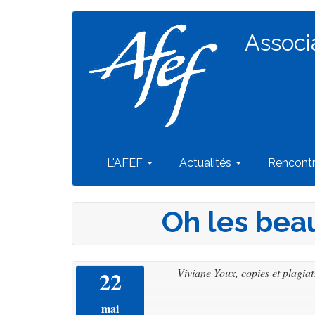
Navigation
Aller
au
Associ
principale
contenu
principal
L'AFEF
Actualités
Rencont
Oh les beau
22
Viviane Youx, copies et plagiats
mai