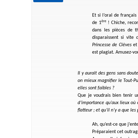
Et si l’oral de frança
ère
de 1
! Chiche, recon
dans les pièces de t
disparaissent si vit
Princesse de Clèves
et
est plagiat. Amusez-vo
Il y aurait des gens sans dout
on mieux magnifier le Tout-Pui
elles sont faibles ?
Que je voudrais bien tenir 
d’importance qu’aux lieux où o
flatteur ; et qu’il n’y a que le
Ah, qu’est-ce que j’ent
Préparaient cet outrag