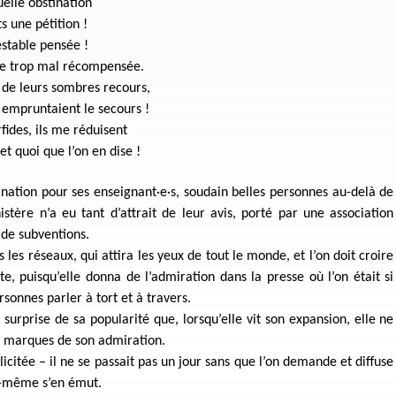
uelle obstination
s une pétition !
estable pensée !
te trop mal récompensée.
 de leurs sombres recours,
, empruntaient le secours !
fides, ils me réduisent
 et quoi que l’on en dise !
lination pour ses enseignant·e·s, soudain belles personnes au-delà de
stère n’a eu tant d’attrait de leur avis, porté par une association
 de subventions.
s les réseaux, qui attira les yeux de tout le monde, et l’on doit croire
te, puisqu’elle donna de l’admiration dans la presse où l’on était si
sonnes parler à tort et à travers.
surprise de sa popularité que, lorsqu’elle vit son expansion, elle ne
s marques de son admiration.
ollicitée – il ne se passait pas un jour sans que l’on demande et diffuse
ui-même s’en émut.