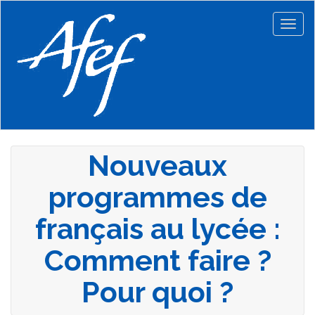
Aller
au
Togg
contenu
navig
principal
Nouveaux
programmes de
français au lycée :
Comment faire ?
Pour quoi ?